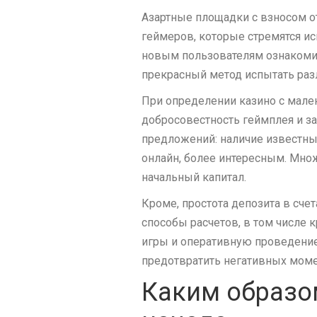
Азартные площадки с взносом от
геймеров, которые стремятся и
новым пользователям ознакомить
прекрасный метод испытать раз
При определении казино с мале
добросовестность геймплея и з
предложений: наличие известны
онлайн, более интересным. Мно
начальный капитал.
Кроме, простота депозита в сч
способы расчетов, в том числе
игры и оперативную проведение
предотвратить негативных моме
Каким образо