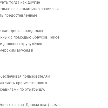
нта, тогда как другие
ельно ознакомиться с правила и
ать предоставленные
ые заведения определяют
анных с помощью бонусов. Такое
ки должны скрупулёзно
ймерским вкусам и
обеспечивая пользователям
ак часть приветственного
 правилами по отыгрышу,
ённых казино. Данная платформа