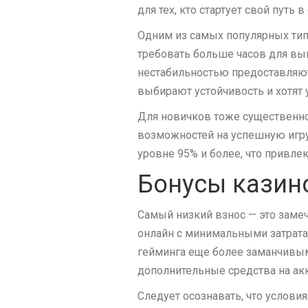
для тех, кто стартует свой путь 
Одним из самых популярных тип
требовать больше часов для вы
нестабильностью предоставляют
выбирают устойчивость и хотят
Для новичков тоже существенно 
возможностей на успешную игру
уровне 95% и более, что привлек
Бонусы казин
Самый низкий взнос — это замеч
онлайн с минимальными затрата
гейминга еще более заманчивы
дополнительные средства на ак
Следует осознавать, что услови