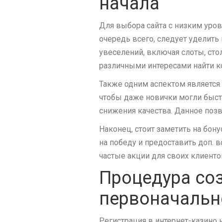
начала
Для выбора сайта с низким уро
очередь всего, следует уделит
увеселений, включая слоты, сто
различными интересами найти ко
Также одним аспектом является
чтобы даже новички могли быстр
снижения качества. Данное поз
Наконец, стоит заметить на бо
на победу и предоставить доп.
частые акции для своих клиенто
Процедура соз
первоначальн
Регистрация в интернет-казино 