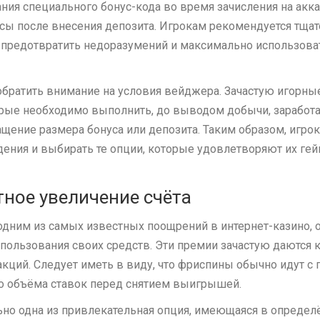
ния специального бонус-кода во время зачисления на аккау
сы после внесения депозита. Игрокам рекомендуется тщат
 предотвратить недоразумений и максимально использов
 обратить внимание на условия вейджера. Зачастую игорн
рые необходимо выполнить, до выводом добычи, заработ
щение размера бонуса или депозита. Таким образом, игро
ния и выбирать те опции, которые удовлетворяют их ге
ное увеличение счёта
дним из самых известных поощрений в интернет-казино, 
пользования своих средств. Эти премии зачастую даются к
акций. Следует иметь в виду, что фриспины обычно идут с
о объёма ставок перед снятием выигрышей.
ьно одна из привлекательная опция, имеющаяся в определ