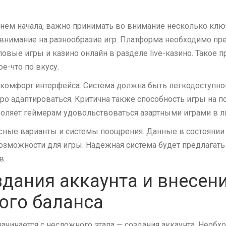
внем начала, важно принимать во внимание несколько кл
ь внимание на разнообразие игр. Платформа необходимо пр
ловые игры и казино онлайн в разделе live-казино. Такое 
е-что по вкусу.
 комфорт интерфейса. Система должна быть легкодоступной
о адаптироваться. Критична также способность игры на п
воляет геймерам удовольствоваться азартными играми в л
нусные варианты и системы поощрения. Данные в состояни
 возможности для игры. Надежная система будет предлага
в.
дания аккаунта и внесен
ого баланса
начинается с несложного этапа — создания аккаунта. Необ